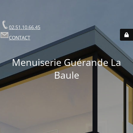
02.51.10.66.45
CONTACT
Menuiserie Guérande La
Baule