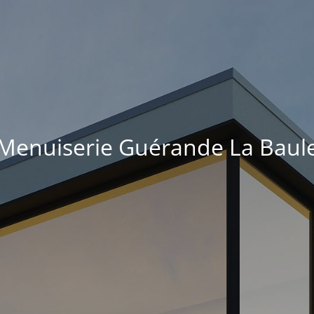
Menuiserie Guérande La Baul