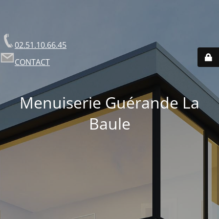
02.51.10.66.45
CONTACT
Menuiserie Guérande La
Baule