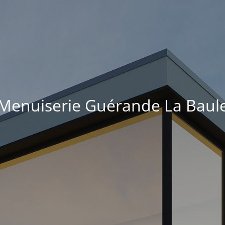
Menuiserie Guérande La Baul