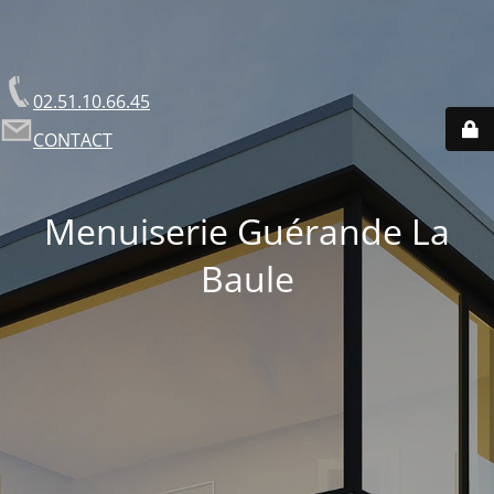
02.51.10.66.45
CONTACT
Menuiserie Guérande La
Baule