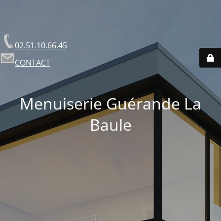
02.51.10.66.45
CONTACT
Menuiserie Guérande La
Baule