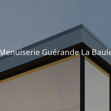
Menuiserie Guérande La Baul