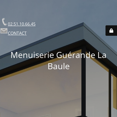
02.51.10.66.45
CONTACT
Menuiserie Guérande La
Baule