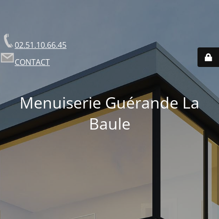
02.51.10.66.45
CONTACT
Menuiserie Guérande La
Baule