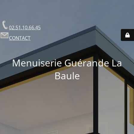
02.51.10.66.45
CONTACT
Menuiserie Guérande La
Baule