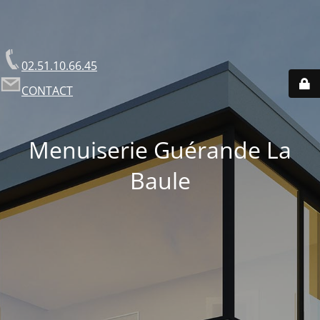
02.51.10.66.45
CONTACT
Menuiserie Guérande La
Baule