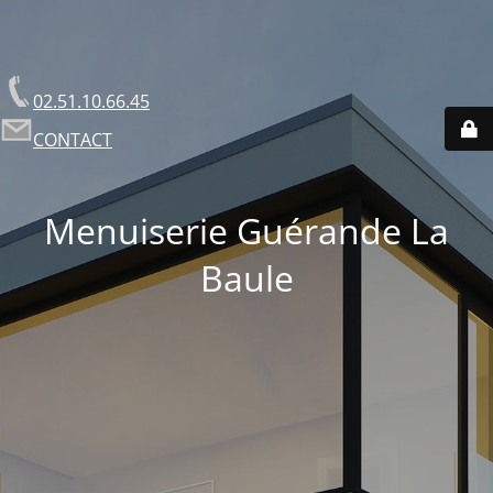
02.51.10.66.45
CONTACT
Menuiserie Guérande La
Baule