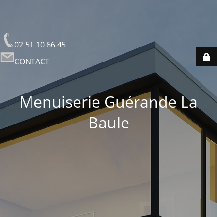
02.51.10.66.45
CONTACT
Menuiserie Guérande La
Baule