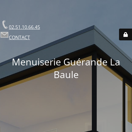
02.51.10.66.45
CONTACT
Menuiserie Guérande La
Baule