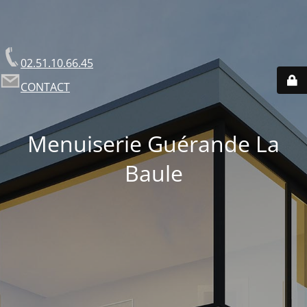
02.51.10.66.45
CONTACT
Menuiserie Guérande La
Baule