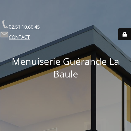
02.51.10.66.45
CONTACT
Menuiserie Guérande La
Baule