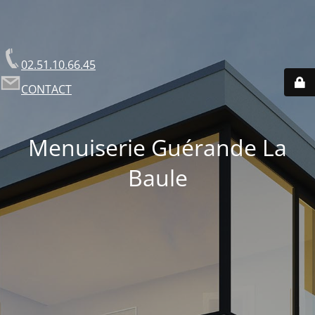
02.51.10.66.45
CONTACT
Menuiserie Guérande La
Baule