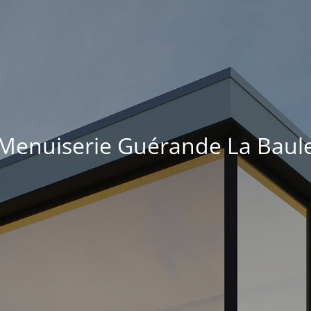
Menuiserie Guérande La Baul