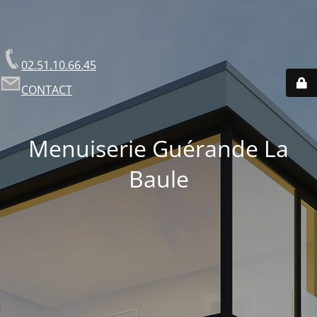
02.51.10.66.45
CONTACT
Menuiserie Guérande La
Baule